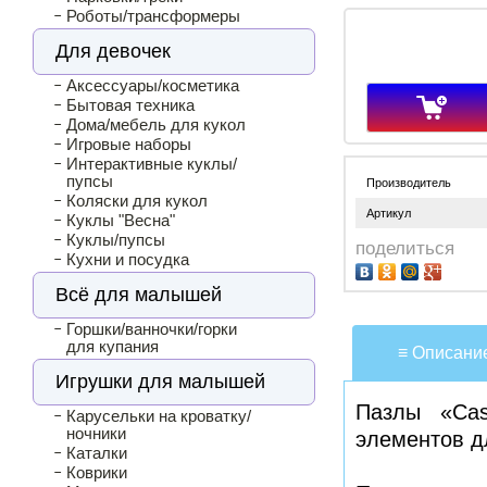
Роботы/трансформеры
Для девочек
Аксессуары/косметика
Бытовая техника
Дома/мебель для кукол
Игровые наборы
Интерактивные куклы/
пупсы
Производитель
Коляски для кукол
Артикул
Куклы "Весна"
Куклы/пупсы
поделиться
Кухни и посудка
Всё для малышей
Горшки/ванночки/горки
для купания
≡ Описани
Игрушки для малышей
Пазлы «Cas
Карусельки на кроватку/
ночники
элементов д
Каталки
Коврики