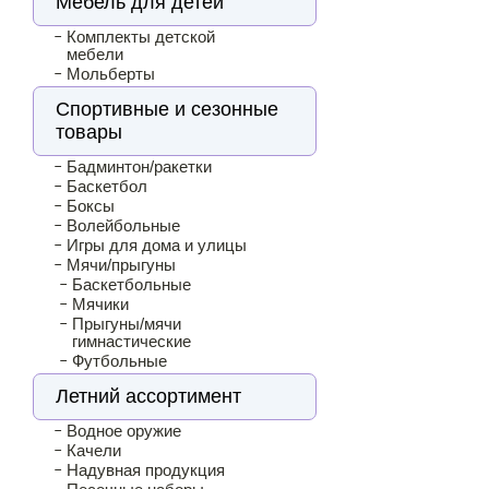
Мебель для детей
Комплекты детской
мебели
Мольберты
Спортивные и сезонные
товары
Бадминтон/ракетки
Баскетбол
Боксы
Волейбольные
Игры для дома и улицы
Мячи/прыгуны
Баскетбольные
Мячики
Прыгуны/мячи
гимнастические
Футбольные
Летний ассортимент
Водное оружие
Качели
Надувная продукция