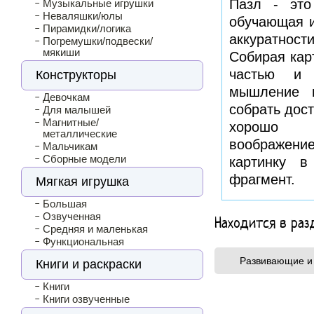
Пазл - это
Музыкальные игрушки
Неваляшки/юлы
обучающая и
Пирамидки/логика
аккуратнос
Погремушки/подвески/
мякиши
Собирая кар
частью и 
Конструкторы
мышление 
Девочкам
собрать дос
Для малышей
Магнитные/
хорошо р
металлические
воображени
Мальчикам
Сборные модели
картинку 
фрагмент.
Мягкая игрушка
Большая
Озвученная
Находится в раз
Средняя и маленькая
Функциональная
Развивающие и 
Книги и раскраски
Книги
Книги озвученные